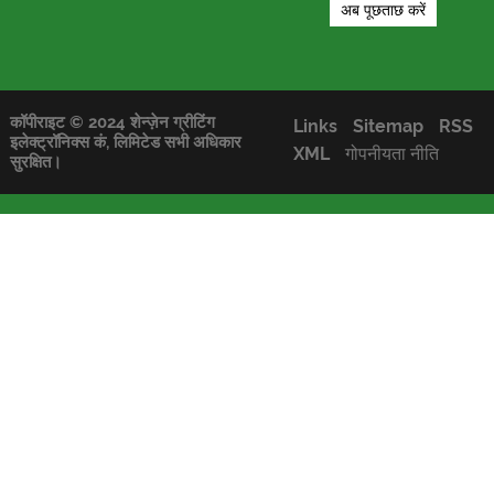
कॉपीराइट © 2024 शेन्ज़ेन ग्रीटिंग
Links
Sitemap
RSS
इलेक्ट्रॉनिक्स कं, लिमिटेड सभी अधिकार
XML
गोपनीयता नीति
सुरक्षित।