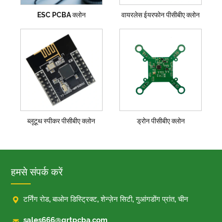
ESC PCBA क्लोन
वायरलेस ईयरफोन पीसीबीए क्लोन
ब्लूटूथ स्पीकर पीसीबीए क्लोन
ड्रोन पीसीबीए क्लोन
हमसे संपर्क करें

टर्निंग रोड, बाओन डिस्ट्रिक्ट, शेन्ज़ेन सिटी, गुआंगडोंग प्रांत, चीन

sales666@grtpcba.com