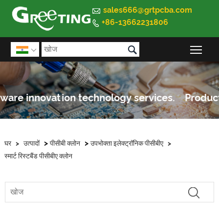

sales666@grtpcba.com
+86-13662231806


मुख्य 

>
>
घर
>
उत्पादों
पीसीबी क्लोन
उपभोक्ता इलेक्ट्रॉनिक पीसीबीए
>
स्मार्ट रिस्टबैंड पीसीबीए क्लोन