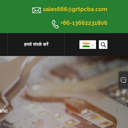

sales666@grtpcba.com

+86-13662231806

हमसे संपर्क करें
