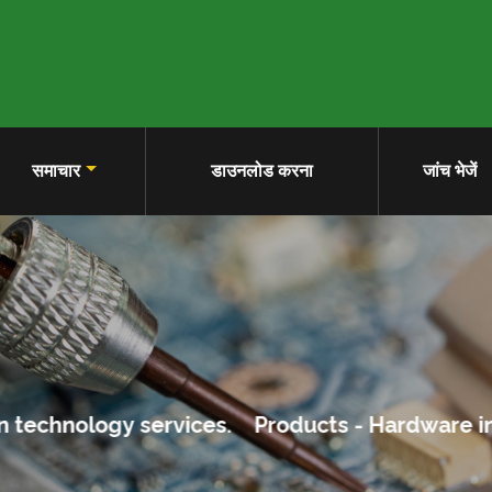
समाचार
डाउनलोड करना
जांच भेजें