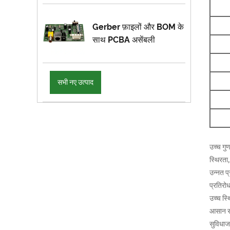
Gerber फ़ाइलों और BOM के
साथ PCBA असेंबली
सभी नए उत्पाद
उच्च गुण
स्थिरता,
उन्नत प्
प्रतिरो
उच्च स्थ
आसान रख
सुविधाज