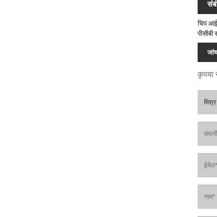
संब
चिप आई
पीसीबी स
जांच
कृपया न